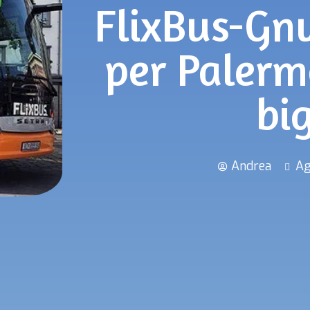
FlixBus-Gn
per Palerm
big
Andrea
Ag