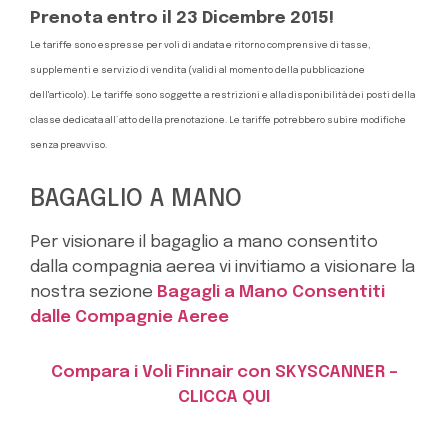
Prenota entro il 23 Dicembre 2015!
Le tariffe sono espresse per voli di andata e ritorno comprensive di tasse,
supplementi e servizio di vendita (validi al momento della pubblicazione
dell'articolo). Le tariffe sono soggette a restrizioni e alla disponibilità dei posti della
classe dedicata all´atto della prenotazione. Le tariffe potrebbero subire modifiche
senza preavviso.
BAGAGLIO A MANO
Per visionare il bagaglio a mano consentito
dalla compagnia aerea vi invitiamo a visionare la
nostra sezione
Bagagli a Mano Consentiti
dalle Compagnie Aeree
Compara i Voli Finnair con SKYSCANNER –
CLICCA QUI