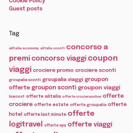
Cookie Policy
Guest posts
Tag
concorso a
alitalia economy
alitalia sconti
coupon
premi
concorso viaggi
viaggi
crociere promo
crociere sconti
groupon
groupalia viaggi
groupalia sconti
offerte
groupon sconti
groupon viaggi
offerte
offerte alitalia
lowcost
offerte crocieraonline
crociere
offerte
offerte estate
offerte groupalia
offerte
hotel
offerte last minute
logitravel
offerte viaggi
offerte spa