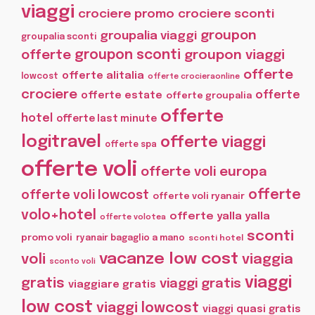
viaggi
crociere promo
crociere sconti
groupon
groupalia viaggi
groupalia sconti
offerte
groupon sconti
groupon viaggi
offerte
offerte alitalia
lowcost
offerte crocieraonline
crociere
offerte
offerte estate
offerte groupalia
offerte
hotel
offerte last minute
logitravel
offerte viaggi
offerte spa
offerte voli
offerte voli europa
offerte
offerte voli lowcost
offerte voli ryanair
volo+hotel
offerte yalla yalla
offerte volotea
sconti
promo voli
ryanair bagaglio a mano
sconti hotel
vacanze low cost
voli
viaggia
sconto voli
viaggi
gratis
viaggi gratis
viaggiare gratis
low cost
viaggi lowcost
viaggi quasi gratis