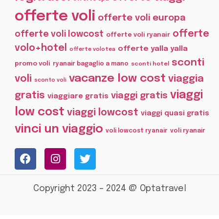
offerte voli
offerte voli europa
offerte
offerte voli lowcost
offerte voli ryanair
volo+hotel
offerte yalla yalla
offerte volotea
sconti
promo voli
ryanair bagaglio a mano
sconti hotel
vacanze low cost
voli
viaggia
sconto voli
viaggi
gratis
viaggi gratis
viaggiare gratis
low cost
viaggi lowcost
viaggi quasi gratis
vinci un viaggio
voli lowcost ryanair
voli ryanair
Copyright 2023 – 2024 @ Optatravel