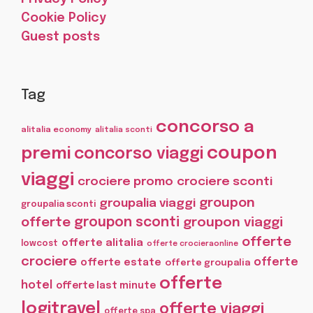
Cookie Policy
Guest posts
Tag
concorso a
alitalia economy
alitalia sconti
coupon
premi
concorso viaggi
viaggi
crociere promo
crociere sconti
groupon
groupalia viaggi
groupalia sconti
offerte
groupon sconti
groupon viaggi
offerte
offerte alitalia
lowcost
offerte crocieraonline
crociere
offerte
offerte estate
offerte groupalia
offerte
hotel
offerte last minute
logitravel
offerte viaggi
offerte spa