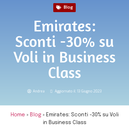
Blog
Emirates:
Sconti -30% su
Voli in Business
Class
Andrea
Aggiornato il: 13 Giugno 2023
Home
»
Blog
»
Emirates: Sconti -30% su Voli
in Business Class