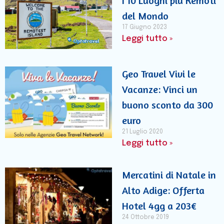
I 10 Luoghi più Remoti
del Mondo
17 Giugno 2023
Leggi tutto »
Geo Travel Vivi le
Vacanze: Vinci un
buono sconto da 300
euro
21 Luglio 2020
Leggi tutto »
Mercatini di Natale in
Alto Adige: Offerta
Hotel 4gg a 203€
24 Ottobre 2019