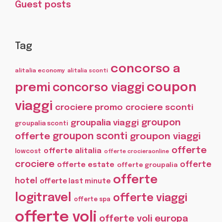
Guest posts
Tag
concorso a
alitalia economy
alitalia sconti
coupon
premi
concorso viaggi
viaggi
crociere promo
crociere sconti
groupon
groupalia viaggi
groupalia sconti
offerte
groupon sconti
groupon viaggi
offerte
offerte alitalia
lowcost
offerte crocieraonline
crociere
offerte
offerte estate
offerte groupalia
offerte
hotel
offerte last minute
logitravel
offerte viaggi
offerte spa
offerte voli
offerte voli europa